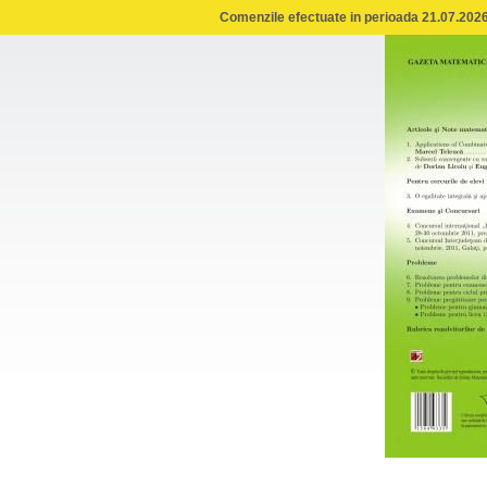
Comenzile efectuate in perioada 21.07.2026 