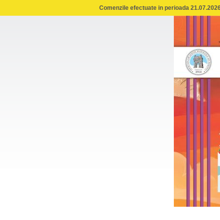
Comenzile efectuate in perioada 21.07.2026 