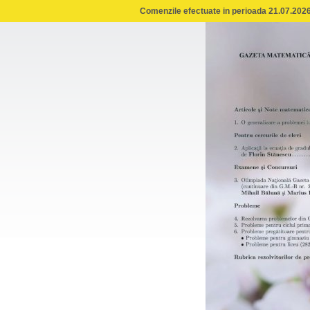
Comenzile efectuate in perioada 21.07.2026 